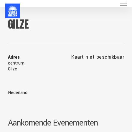
Menu
Skip
to
main
GILZE
content
Kaart niet beschikbaar
Adres
centrum
Gilze
Nederland
Aankomende Evenementen