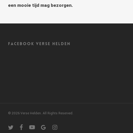
een mooie tijd mag bezorgen.
Facebook Verse Helden
© 2026 Verse Helden. All Rights Reserved.
twitter
facebook
youtube
google-
instagram