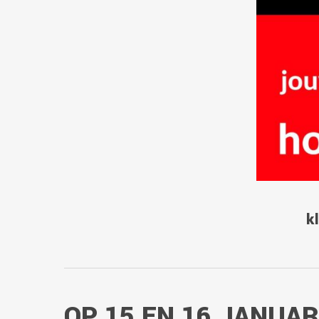
k
OP 15 EN 16 JANUARI