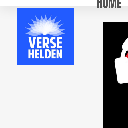
HOME
Skip
to
main
content